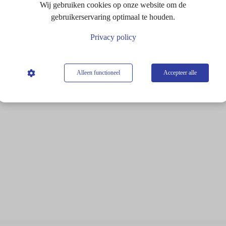
Wij gebruiken cookies op onze website om de
gebruikerservaring optimaal te houden.
Privacy policy
Alleen functioneel
Accepteer alle