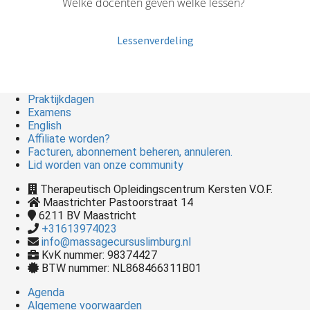
Welke docenten geven welke lessen?
Lessenverdeling
Praktijkdagen
Examens
English
Affiliate worden?
Facturen, abonnement beheren, annuleren.
Lid worden van onze community
Therapeutisch Opleidingscentrum Kersten V.O.F.
Maastrichter Pastoorstraat 14
6211 BV
Maastricht
+31613974023
info@massagecursuslimburg.nl
KvK nummer: 98374427
BTW nummer: NL868466311B01
Agenda
Algemene voorwaarden