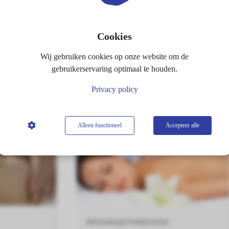
scentrum Kersten
Cookies
Wij gebruiken cookies op onze website om de
gebruikerservaring optimaal te houden.
Anderen bekeken ook
Privacy policy
Alleen functioneel
Accepteer alle
Behandelingen Praktijk Kersten