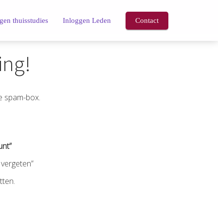
gen thuisstudies
Inloggen Leden
Contact
ing!
de spam-box.
unt”
 vergeten”
tten.