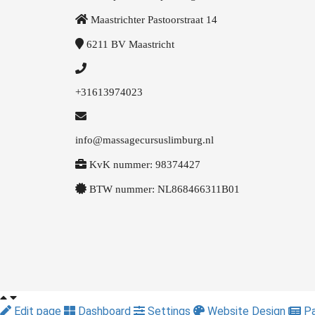
Maastrichter Pastoorstraat 14
6211 BV
Maastricht
+31613974023
info@massagecursuslimburg.nl
KvK nummer: 98374427
BTW nummer: NL868466311B01
Edit page
Dashboard
Settings
Website Design
Pa