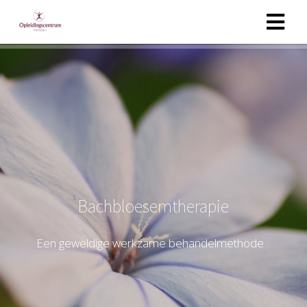
Bachbloesemtherapie
E
e
n
g
e
w
e
l
d
i
g
e
w
e
r
k
z
a
m
e
b
e
h
a
n
d
e
l
m
e
t
h
o
d
e