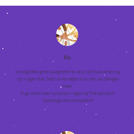
Ria
Je krijgt alles goed aangeleerd en als je bij thuiskomst nog
op vragen stuit, helpt ze mij netjes door mijn aarzelingen
heen.
Ik ga zeker meer cursussen volgen bij Therapeutisch
Opleidingscentrum Kersten!!!