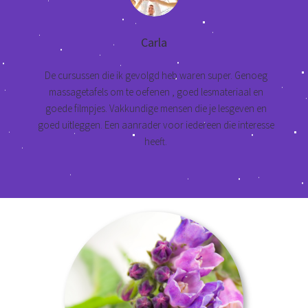
Carla
De cursussen die ik gevolgd heb waren super. Genoeg
massagetafels om te oefenen , goed lesmateriaal en
goede filmpjes. Vakkundige mensen die je lesgeven en
goed uitleggen. Een aanrader voor iedereen die interesse
heeft.