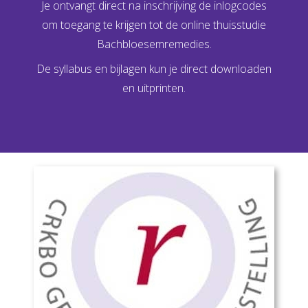
Je ontvangt direct na inschrijving de inlogcodes
om toegang te krijgen tot de online thuisstudie
Bachbloesemremedies.
De syllabus en bijlagen kun je direct downloaden
en uitprinten.