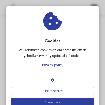
ngen
 policy
Cookies
Wij gebruiken cookies op onze website om de
oneel
gebruikerservaring optimaal te houden.
onele
Privacy policy
s zijn
Vraag de gratis brochure
kelijk om
bsite te
Reflexoloog aan en ontdek
ken. Ze
 gebruikt
Alleen functioneel
welke stappen jij nodig hebt om
asisfuncties
der deze
Accepteer alle